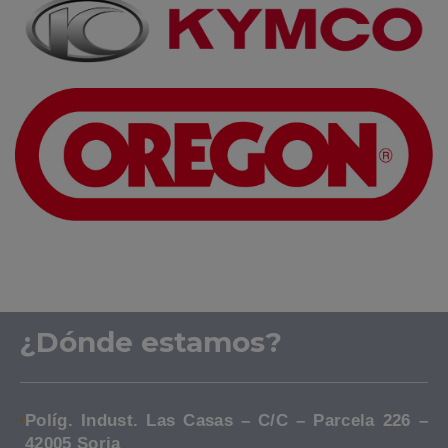
¿Dónde estamos?
Políg. Indust. Las Casas – C/C – Parcela 226 –
42005 Soria